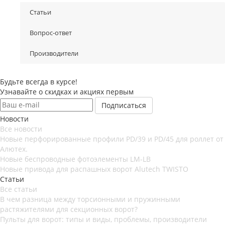
Статьи
Вопрос-ответ
Производители
Будьте всегда в курсе!
Узнавайте о скидках и акциях первым
Новости
Все новости
Новые перфорированные профили PD/39 и PD/45 для роллет от
Алютех.
Новые беспроводные фотоэлементы LM-LB
Новые привода для распашных ворот Alutech TWISTO
Статьи
Все статьи
В чем разница между торсионными и пружинными
растяжителями для секционных ворот?
Пульты для ворот: типы и виды, проблемы, производители