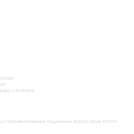
restige
end
орота ProTrend
Противопожарные секционные ворота серии ProFire