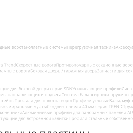
здные ворота
Роллетные системы
Перегрузочная техника
Аксессу
а Trend
Скоростные ворота
Противопожарные секционные ворот
рамные ворота
Боковая дверь / гаражная дверь
Запчасти для се
щие для боковой двери серии SDN
Усиливающие профили
Сист
емы направляющих и подвеса
Система балансировки-пружины 
штейны
Профили для полотна ворот
Профили угловые
Валы, муфт
льные храповые муфты
Сэндвич-панели 40 мм серия TREND
Пру
конечники
Алюминиевые профили для панорамных панелей A
тующие для встроенной калитки
Профили стальные собственно