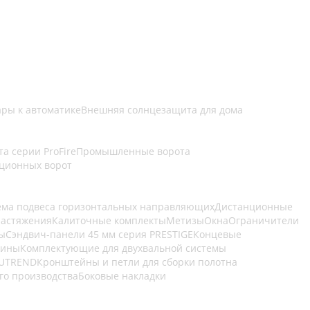
ары к автоматике
Внешняя солнцезащита для дома
а серии ProFire
Промышленные ворота
кционных ворот
ема подвеса горизонтальных направляющих
Дистанционные
растяжения
Калиточные комплекты
Метизы
Окна
Ограничители
ы
Сэндвич-панели 45 мм серия PRESTIGE
Концевые
жины
Комплектующие для двухвальной системы
LUTREND
Кронштейны и петли для сборки полотна
го производства
Боковые накладки