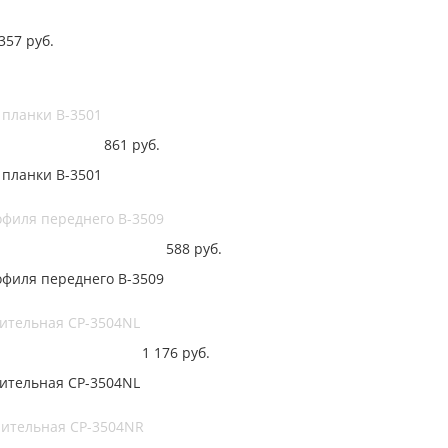
357
руб.
 планки B-3501
861
руб.
 планки B-3501
офиля переднего B-3509
588
руб.
офиля переднего B-3509
нительная CP-3504NL
1 176
руб.
нительная CP-3504NL
нительная CP-3504NR