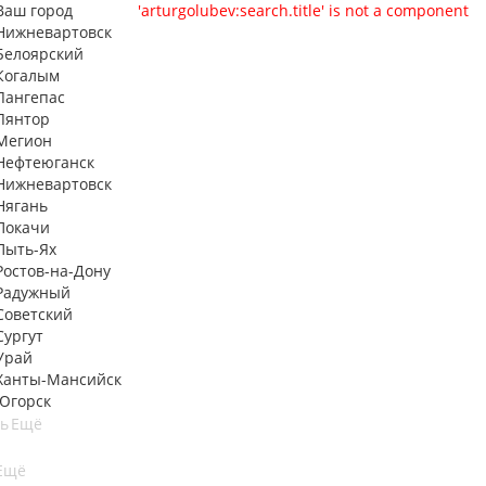
Ваш город
'arturgolubev:search.title' is not a component
Нижневартовск
Белоярский
Когалым
Лангепас
Лянтор
Мегион
Нефтеюганск
Нижневартовск
Нягань
Покачи
Пыть-Ях
Рoстов-на-Дону
Радужный
Советский
Сургут
Урай
Ханты-Мансийск
Югорск
ть
Ещё
Ещё