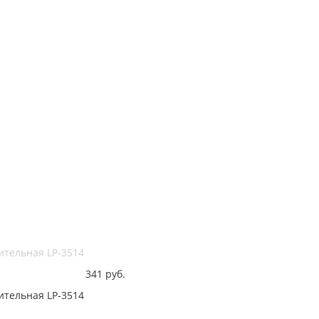
ительная LP-3514
341
руб.
ительная LP-3514