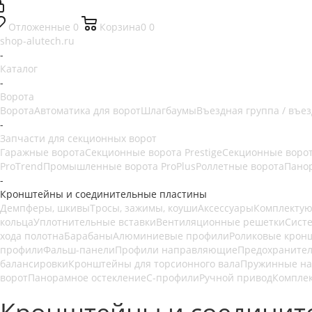
Отложенные
0
Корзина
0
0
shop-alutech.ru
-
Каталог
-
Ворота
Ворота
Автоматика для ворот
Шлагбаумы
Въездная группа / въе
-
Запчасти для секционных ворот
Гаражные ворота
Секционные ворота Prestige
Секционные ворот
ProTrend
Промышленные ворота ProPlus
Роллетные ворота
Пано
-
Кронштейны и соединительные пластины
Демпферы, шкивы
Тросы, зажимы, коуши
Аксессуары
Комплектую
кольца
Уплотнительные вставки
Вентиляционные решетки
Сист
хода полотна
Барабаны
Алюминиевые профили
Роликовые крон
профили
Фальш-панели
Профили направляющие
Предохраните
балансировки
Кронштейны для торсионного вала
Пружинные на
ворот
Панорамное остекление
С-профили
Ручной привод
Комплек