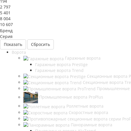
194
2 797
5 401
8 004
10 607
Бренд
Серия
Сбросить
Ворота
Гаражные ворота
Гаражные ворота Prestige
Гаражные ворота Trend
Секционные ворота P
Секционные ворота Tr
Промышленные в
Промышленные ворота ProPlus
Роллетные ворота
Скоростные ворота
Панорамные ворота
Панорамные ворота AluTrend