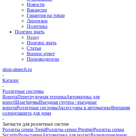
Новости
Вакансии
Гарантия на товар
Лицензии
Политика
Полезно знать
Назад
Полезно знать
Статьи
Вопрос-ответ
Производители
shop-alutech.ru
-
Каталог
-
Роллетные системы
Ворота
Перегрузочная техника
Автоматика для
ворот
Шлагбаумы
Въездная группа / въездные
ворота
Роллетные системы
Аксессуары к автоматике
Внешняя
солнцезащита для дома
-
Запчасти для роллетных систем
Роллеты серии Trend
Роллеты серии Prestige
Роллеты серии
Security
Рольставни
Автоматика для роллет
Радиоуправление