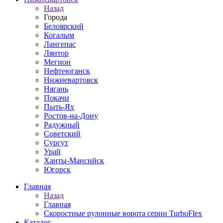
Назад
Города
Белоярский
Когалым
Лангепас
Лянтор
Мегион
Нефтеюганск
Нижневартовск
Нягань
Покачи
Пыть-Ях
Рoстов-на-Дону
Радужный
Советский
Сургут
Урай
Ханты-Мансийск
Югорск
Главная
Назад
Главная
Скоростные рулонные ворота серии TurboFlex
Каталог