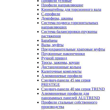
Профили угловые
Профили направляющие
Кронштейны для торсионного вала
С-профили
Демпферы, шкивы
Система подвеса горизонтальных
направляющих
Система балансировки-пружины
растяжения
Барабаны
Валы, муфты
Предохранительные храповые муфты
Пружинные наконечники
Ручной привод
Тросы, зажимы, коуши
Дистанционные кольца
Калиточные комплекты
Алюминиевые профили
Сэндвич-панели 45 мм серия
PRESTIGE
Сэндвич-панели 40 мм серия TREND
Алюминиевые профили для
панорамных панелей ALUTREND
Профили стальные собственного
производства