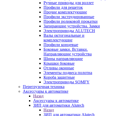
Ручные приводы для роллет
Профили для решеток
Прочие комплектующие
Профили экструдированные
Профили роликовой прокатки
Запирающие устройства. Замки
Электроприводы ALUTECH
Валы октогональные и
комплектующие
Профили концевые
Боковые замки. Вставки.
Направляющие устройства
Шины направляющие
Крышки боковые
Отливы оконные
Элементы подвеса полотна
Короба защитные
Электроприводы SOMFY
Перегрузочная техника
Аксессуары к автоматике
Назад
Аксессуары к автоматике
ЗИП для автоматики Alutech
Назад
ЗИП для автоматики Alutech