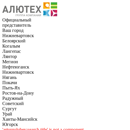
Официальный
представитель
Ваш город
Нижневартовск
Белоярский
Когалым
Лангепас
Лянтор
Мегион
Нефтеюганск
Нижневартовск
Нягань
Покачи
Пыть-Ях
Рoстов-на-Дону
Радужный
Советский
Сургут
Урай
Ханты-Мансийск
Югорск
'arturgolubev:search.title' is not a component