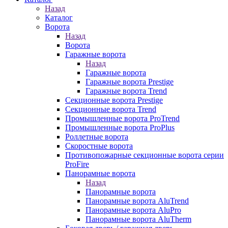
Назад
Каталог
Ворота
Назад
Ворота
Гаражные ворота
Назад
Гаражные ворота
Гаражные ворота Prestige
Гаражные ворота Trend
Секционные ворота Prestige
Секционные ворота Trend
Промышленные ворота ProTrend
Промышленные ворота ProPlus
Роллетные ворота
Скоростные ворота
Противопожарные секционные ворота серии
ProFire
Панорамные ворота
Назад
Панорамные ворота
Панорамные ворота AluTrend
Панорамные ворота AluPro
Панорамные ворота AluTherm